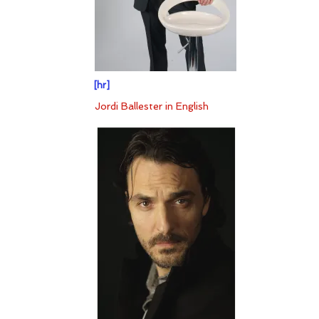
[hr]
Jordi Ballester in English