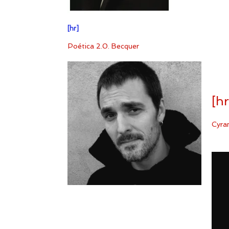
[hr]
Poética 2.0. Becquer
[hr
Cyra